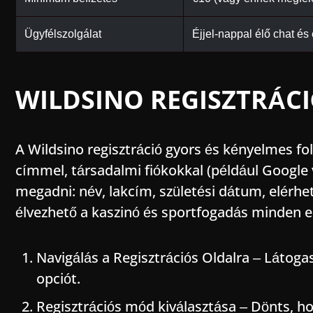
Ügyfélszolgálat
Éjjel-nappal élő chat és
WILDSINO REGISZTRÁC
A Wildsino regisztráció gyors és kényelmes fo
címmel, társadalmi fiókokkal (például Google 
megadni: név, lakcím, születési dátum, elérhe
élvezhető a kaszinó és sportfogadás minden e
Navigálás a Regisztrációs Oldalra – Látogass
opciót.
Regisztrációs mód kiválasztása – Dönts, hog