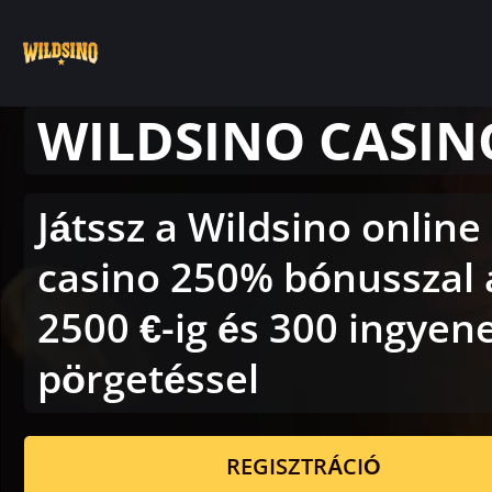
WILDSINO CASIN
Játssz a Wildsino online
casino 250% bónusszal 
2500 €-ig és 300 ingyen
pörgetéssel
REGISZTRÁCIÓ