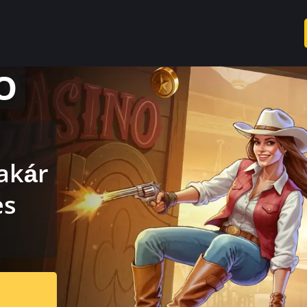
O
akár
es