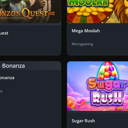
Mega Moolah
uest
Microgaming
Bonanza
ay
Sugar Rush