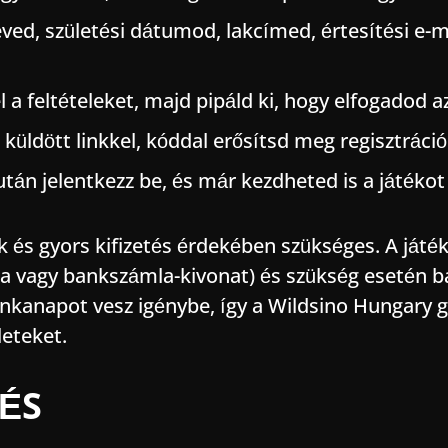
, születési dátumod, lakcímed, értesítési e-ma
 a feltételeket, majd pipáld ki, hogy elfogadod az
küldött linkkel, kóddal erősítsd meg regisztráció
 után jelentkezz be, és már kezdheted is a játékot
ék és gyors kifizetés érdekében szükséges. A ját
 vagy bankszámla-kivonat) és szükség esetén ba
anapot vesz igénybe, így a Wildsino Hungary gar
eteket.
ÉS