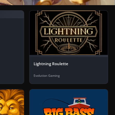
Lightning Roulette
Evolution Gaming