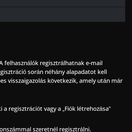
A felhasználók regisztrálhatnak e-mail
egisztráció során néhány alapadatot kell
-es visszaigazolás következik, amely után már
 a regisztrációt vagy a „Fiók létrehozása”
fonszámmal szeretnél regisztrálni.