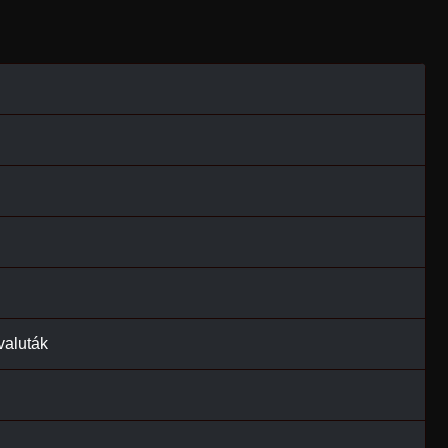
ovaluták